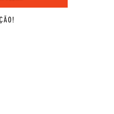
ÇÃO!
NOSSOS HORÁRIOS
egunda à Sexta, das 09h00 às 19
hs