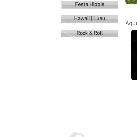
Festa Hippie
Hawaii | Luau
Aqu
Rock & Roll
NOSSO TELEFONE
(11) 96 379 6900