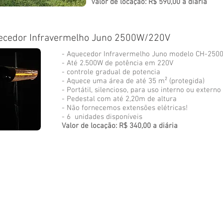
Valor de locação: R$ 590,00 a diária
ecedor Infravermelho Juno 2500W/220V
- Aquecedor Infravermelho Juno modelo CH-250
- Até 2.500W de potência em 220V
- controle gradual de potencia
- Aquece uma área de até 35 m² (protegida)
- Portátil, silencioso, para uso interno ou externo
- Pedestal com até 2,20m de altura
- Não fornecemos extensões elétricas!
- 6 unidades disponíveis
Valor de locação: R$ 340,00 a diária
NOSSO EMAIL
S
loctudo@loctudo.com