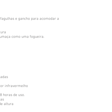
r fagulhas e gancho para acomodar a
tura
fumaça como uma fogueira.
ladas
or infravermelho
8 horas de uso.
tas
e altura