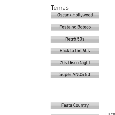
Temas
Oscar / Hollywood
Festa no Boteco
Retrô 50s
Back to the 60s
70s Disco Night
Super ANOS 80
Festa Country
Lare