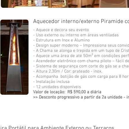
Aquecedor interno/externo Piramide 
- Aquece e decora seu evento
- Uso externo ou interno em áreas ventiladas
- Estrutura em Inox e Alumino
- Design super moderno – Impressiona seus con
- A Chama se alonga e trepida em um tupo de Cris
- Aquece uma área de até 50m² em condições perf
- Acendedor eletrônico com chama piloto – fácil d
- Sistema de segurança com corte do gás se a ch
- Altura 2,30m / Cor: prateado - inox.
- Acompanha botijão de gás com carga para 8 hor
- Instalação inclusa
- 12 unidades disponíveis
Valor de locação:
R$ 590,00
a diária
>> Desconto progressivo a partir da 2a unidade - 
ira Portátil para Ambiente Externo ou Terraços