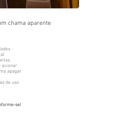
com chama aparente
vidados
tal
eitas
e acionar
ama apagar
as de uso
informe-se!